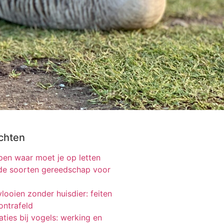
chten
en waar moet je op letten
nde soorten gereedschap voor
looien zonder huisdier: feiten
ontrafeld
ties bij vogels: werking en