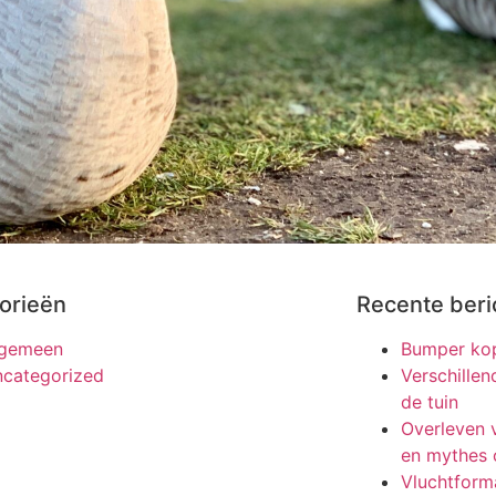
orieën
Recente beri
lgemeen
Bumper kop
categorized
Verschille
de tuin
Overleven v
en mythes 
Vluchtforma