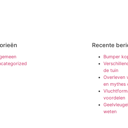
orieën
Recente beri
lgemeen
Bumper kop
categorized
Verschille
de tuin
Overleven v
en mythes 
Vluchtforma
voordelen
Geelvleugel
weten