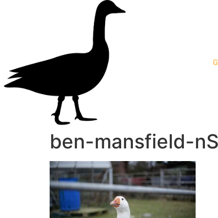
G
ben-mansfield-n